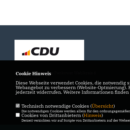
Der Abgeordnete des Pankower Wahlkreis 6
Cookie Hinweis
stellt sich vor.
Diese Webseite verwendet Cookies, die notwendig si
Webangebot zu verbessern (Website-Optmierung). Fü
jederzeit widerrufen. Weitere Informationen finden
Technisch notwendige Cookies (
Übersicht
)
IMPRESSUM
DATENSCHUTZ
KONTAKT
Die notwendigen Cookies werden allein für den ordnungsgemäßen 
Cookies von Drittanbietern (
Hinweis
)
Derzeit verzichten wir auf Scripte von Drittanbietern auf der Websei