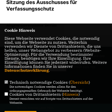
Sitzung des Ausschusses für
Verfassungsschutz
Abgeordnetenhaus Berlin
Cookie Hinweis
Diese Webseite verwendet Cookies, die notwendig
sind, um die Webseite zu nutzen. Weiterhin
verwenden wir Dienste von Drittanbietern, die uns
helfen, unser Webangebot zu verbessern (Website-
Optmierung). Für die Verwendung bestimmter
Der Abgeordnete des
Dienste, benötigen wir Ihre Einwilligung. Ihre
Pankower Wahlkreis
Einwilligung können Sie jederzeit widerrufen. Weitere
Informationen finden Sie in unserer
6 stellt sich vor.
Datenschutzerklärung
.
Technisch notwendige Cookies (
Übersicht
)
Die notwendigen Cookies werden allein für den
IMPRESSUM
DATENSCHUTZ
KONTAKT
ordnungsgemäßen Gebrauch der Webseite benötigt.
Cookies von Drittanbietern (
Hinweis
)
Derzeit verzichten wir auf Scripte von Drittanbietern auf der
Webseite.
@2026 Stephan Lenz, MdA