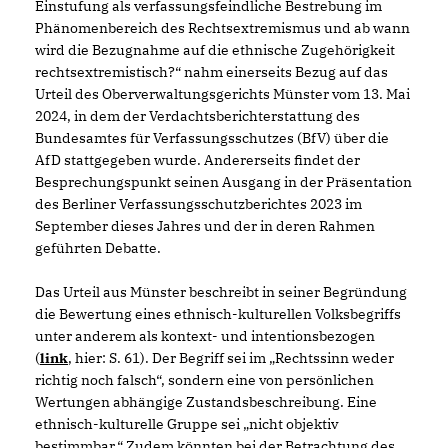
Einstufung als verfassungsfeindliche Bestrebung im
Phänomenbereich des Rechtsextremismus und ab wann
wird die Bezugnahme auf die ethnische Zugehörigkeit
rechtsextremistisch?“ nahm einerseits Bezug auf das
Urteil des Oberverwaltungsgerichts Münster vom 13. Mai
2024, in dem der Verdachtsberichterstattung des
Bundesamtes für Verfassungsschutzes (BfV) über die
AfD stattgegeben wurde. Andererseits findet der
Besprechungspunkt seinen Ausgang in der Präsentation
des Berliner Verfassungsschutzberichtes 2023 im
September dieses Jahres und der in deren Rahmen
geführten Debatte.
Das Urteil aus Münster beschreibt in seiner Begründung
die Bewertung eines ethnisch-kulturellen Volksbegriffs
unter anderem als kontext- und intentionsbezogen
(
link
, hier: S. 61). Der Begriff sei im „Rechtssinn weder
richtig noch falsch“, sondern eine von persönlichen
Wertungen abhängige Zustandsbeschreibung. Eine
ethnisch-kulturelle Gruppe sei „nicht objektiv
bestimmbar.“ Zudem könnten bei der Betrachtung des