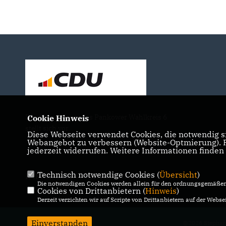
Der Abgeordnete des Pankower Wahlkreis 6
Cookie Hinweis
stellt sich vor.
Diese Webseite verwendet Cookies, die notwendig si
Webangebot zu verbessern (Website-Optmierung). Fü
jederzeit widerrufen. Weitere Informationen finden
Technisch notwendige Cookies (
Übersicht
)
IMPRESSUM
DATENSCHUTZ
KONTAKT
Die notwendigen Cookies werden allein für den ordnungsgemäßen 
Cookies von Drittanbietern (
Hinweis
)
Derzeit verzichten wir auf Scripte von Drittanbietern auf der Websei
Einverstanden
@2026 Stephan