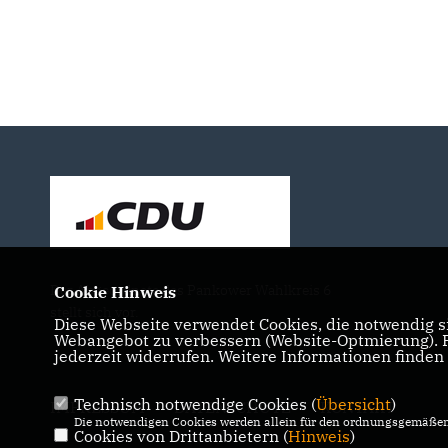
Der Abgeordnete des Pankower Wahlkreis 6
Cookie Hinweis
stellt sich vor.
Diese Webseite verwendet Cookies, die notwendig si
Webangebot zu verbessern (Website-Optmierung). Fü
jederzeit widerrufen. Weitere Informationen finden
Technisch notwendige Cookies (
Übersicht
)
IMPRESSUM
DATENSCHUTZ
KONTAKT
Die notwendigen Cookies werden allein für den ordnungsgemäßen 
Cookies von Drittanbietern (
Hinweis
)