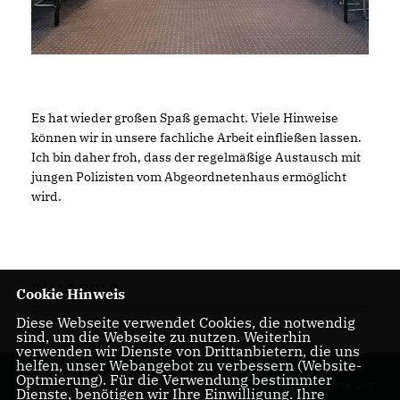
Es hat wieder großen Spaß gemacht. Viele Hinweise
können wir in unsere fachliche Arbeit einfließen lassen.
Ich bin daher froh, dass der regelmäßige Austausch mit
jungen Polizisten vom Abgeordnetenhaus ermöglicht
wird.
31.10.2019
Cookie Hinweis
Diese Webseite verwendet Cookies, die notwendig
sind, um die Webseite zu nutzen. Weiterhin
verwenden wir Dienste von Drittanbietern, die uns
helfen, unser Webangebot zu verbessern (Website-
Optmierung). Für die Verwendung bestimmter
Der Abgeordnete des
Dienste, benötigen wir Ihre Einwilligung. Ihre