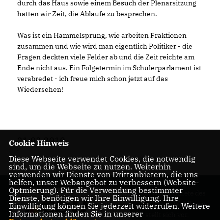
durch das Haus sowie einem Besuch der Plenarsitzung
hatten wir Zeit, die Abläufe zu besprechen.
Was ist ein Hammelsprung, wie arbeiten Fraktionen
zusammen und wie wird man eigentlich Politiker - die
Fragen deckten viele Felder ab und die Zeit reichte am
Ende nicht aus. Ein Folgetermin im Schülerparlament ist
verabredet - ich freue mich schon jetzt auf das
Wiedersehen!
21.03.2019
Cookie Hinweis
Diese Webseite verwendet Cookies, die notwendig
sind, um die Webseite zu nutzen. Weiterhin
verwenden wir Dienste von Drittanbietern, die uns
helfen, unser Webangebot zu verbessern (Website-
Optmierung). Für die Verwendung bestimmter
Der Abgeordnete des
Dienste, benötigen wir Ihre Einwilligung. Ihre
Pankower Wahlkreis
Einwilligung können Sie jederzeit widerrufen. Weitere
Informationen finden Sie in unserer
6 stellt sich vor.