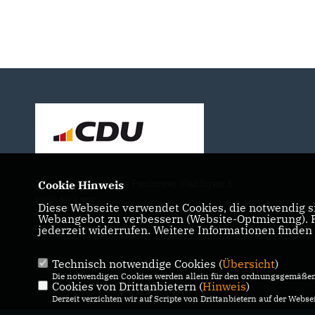
Der Abgeordnete des Pankower Wahlkreis 6
Cookie Hinweis
stellt sich vor.
Diese Webseite verwendet Cookies, die notwendig si
Webangebot zu verbessern (Website-Optmierung). Fü
jederzeit widerrufen. Weitere Informationen finden
Technisch notwendige Cookies (
Übersicht
)
IMPRESSUM
DATENSCHUTZ
KONTAKT
Die notwendigen Cookies werden allein für den ordnungsgemäßen 
Cookies von Drittanbietern (
Hinweis
)
Derzeit verzichten wir auf Scripte von Drittanbietern auf der Websei