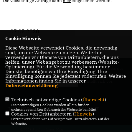
Die vollständige Anfrage kann
hier
eingesehen werden.
07.05.2020
Cookie Hinweis
Diese Webseite verwendet Cookies, die notwendig
sind, um die Webseite zu nutzen. Weiterhin
verwenden wir Dienste von Drittanbietern, die uns
helfen, unser Webangebot zu verbessern (Website-
Optmierung). Für die Verwendung bestimmter
Der Abgeordnete des
Dienste, benötigen wir Ihre Einwilligung. Ihre
Pankower Wahlkreis
Einwilligung können Sie jederzeit widerrufen. Weitere
Informationen finden Sie in unserer
6 stellt sich vor.
Datenschutzerklärung
.
Technisch notwendige Cookies (
Übersicht
)
Die notwendigen Cookies werden allein für den
IMPRESSUM
DATENSCHUTZ
KONTAKT
ordnungsgemäßen Gebrauch der Webseite benötigt.
Cookies von Drittanbietern (
Hinweis
)
Derzeit verzichten wir auf Scripte von Drittanbietern auf der
Webseite.
@2026 Stephan Lenz, MdA